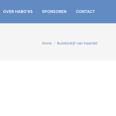
OVER HABO’95
SPONSOREN
CONTACT
Je bent hier:
Home
Autobedrijf-van-haandel