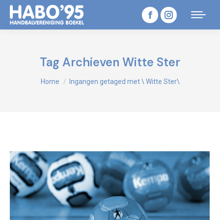
Facebook
Instagram
page
page
opens
opens
Tag Archieven
Witte Ster
in
in
Je bent hier:
Home
Ingangen getaged met \ Witte Ster\
new
new
window
window