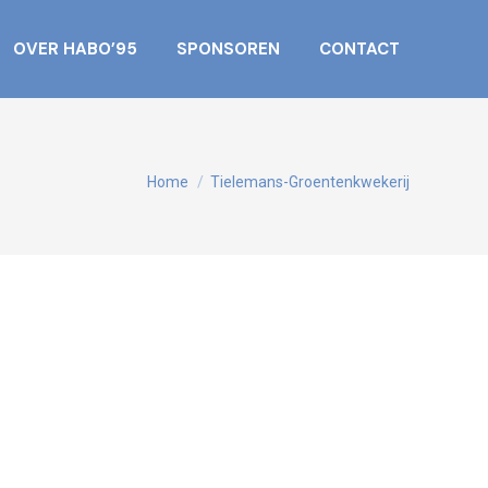
OVER HABO’95
SPONSOREN
CONTACT
Je bent hier:
Home
Tielemans-Groentenkwekerij