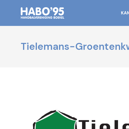
KA
Tielemans-Groentenkw