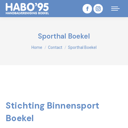
Facebook
Instagram
page
page
opens
opens
Sporthal Boekel
in
in
Je bent hier:
Home
Contact
Sporthal Boekel
new
new
window
window
Stichting Binnensport
Boekel