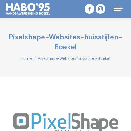
Facebook
Instagram
page
page
opens
opens
Pixelshape-Websites-huisstijlen-
in
in
Boekel
new
new
Je bent hier:
Home
Pixelshape-Websites-huisstijlen-Boekel
window
window