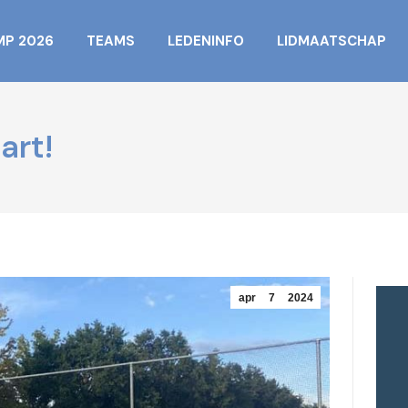
MP 2026
TEAMS
LEDENINFO
LIDMAATSCHAP
art!
apr
7
2024