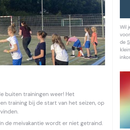
Wil 
voor
de
S
klei
inko
de buiten trainingen weer! Het
en training bij de start van het seizen, op
gvinden.
 In de meivakantie wordt er niet getraind.