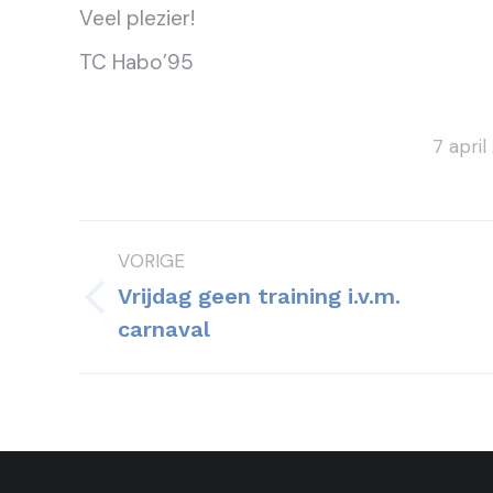
Veel plezier!
TC Habo’95
7 apri
Bericht
VORIGE
navigatie
Vrijdag geen training i.v.m.
Vorig
carnaval
bericht