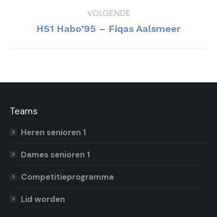
bericht
VOLGENDE
Volgend
HS1 Habo’95 – Fiqas Aalsmeer
bericht
Teams
Heren senioren 1
Dames senioren 1
Competitieprogramma
Lid worden