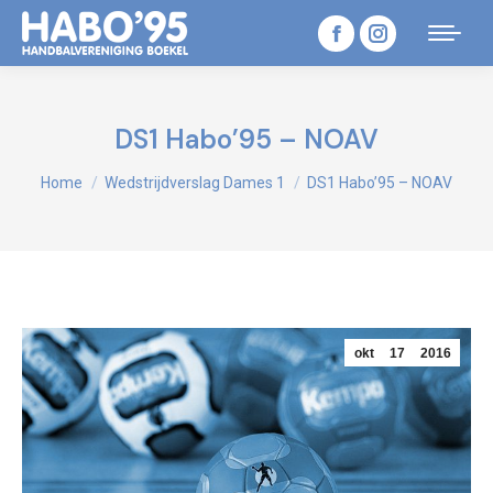
Facebook
Instagram
page
page
opens
opens
DS1 Habo’95 – NOAV
in
in
Je bent hier:
Home
Wedstrijdverslag Dames 1
DS1 Habo’95 – NOAV
new
new
window
window
okt
17
2016