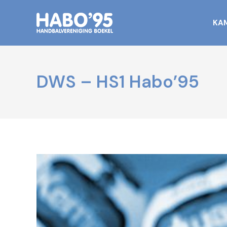
KA
DWS – HS1 Habo’95