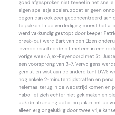
goed afgesproken niet teveel in het snelle
eigen spelletje spelen, zodat er geen on
begon dan ook zeer geconcentreerd aan d
te pakken. In de verdediging moest het al
werd vakkundig gestopt door keeper Patric
break-out werd Bart van den Elzen onderuit
leverde resulteerde dit meteen in een rod
vorige week Ajax-Feyenoord met St. Juste?
een voorsprong van 3-7. Vervolgens werde
gemist en wist aan de andere kant DWS we
nog enkele 2-minutentijdstraffen en pena
helemaal terug in de wedstrijd komen en pak
Habo liet zich echter niet gek maken en bl
ook de afronding beter en pakte het de v
alleen erg ongelukkig door twee vrije kanse