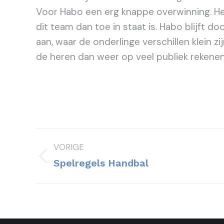
Voor Habo een erg knappe overwinning. Het
dit team dan toe in staat is. Habo blijft 
aan, waar de onderlinge verschillen klein 
de heren dan weer op veel publiek rekenen
Bericht
VORIGE
navigatie
Vorig
Spelregels Handbal
bericht