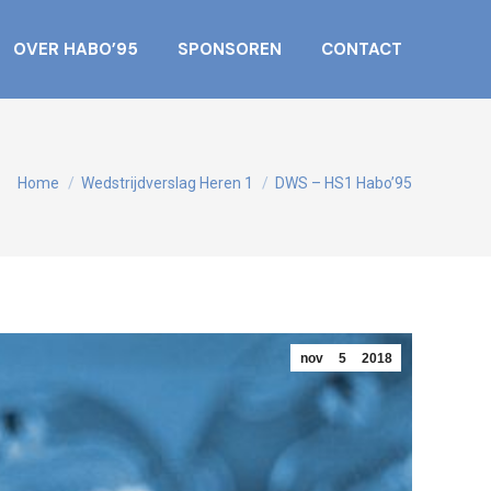
OVER HABO’95
SPONSOREN
CONTACT
Je bent hier:
Home
Wedstrijdverslag Heren 1
DWS – HS1 Habo’95
nov
5
2018