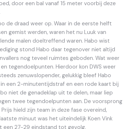
oed, door een bal vanaf 15 meter voorbij deze
.
bo de draad weer op. Waar in de eerste helft
sen gemist werden, waren het nu Luuk van
illende malen doeltreffend waren. Habo wist
dediging stond Habo daar tegenover niet altijd
vallers nog teveel ruimtes geboden. Wat weer
en en tegendoelpunten. Hierdoor kon DWS weer
steeds zenuwslopender, gelukkig bleef Habo
in een 2-minutentijdstraf en een rode kaart bij
o niet de genadeklap uit te delen, maar liep
 tegen twee tegendoelpunten aan. De voorsprong
Prijs hield zijn team in deze fase overeind,
laatste minuut was het uiteindelijk Koen Vink
et een 27-29 eindstand tot gevolg.