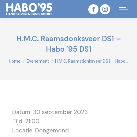
Facebook
Instagram
page
page
opens
opens
H.M.C. Raamsdonksveer DS1 –
in
in
Habo ’95 DS1
new
new
Je bent hier:
Home
Evenement
H.M.C. Raamsdonksveer DS1 – Habo…
window
window
Datum:
30 september 2023
Tijd:
21:00
Locatie:
Dongemond