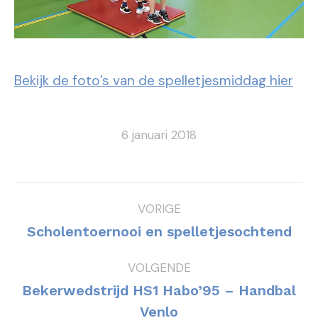
Bekijk de foto’s van de spelletjesmiddag hier
6 januari 2018
Bericht
VORIGE
navigatie
Vorig
Scholentoernooi en spelletjesochtend
bericht
VOLGENDE
Bekerwedstrijd HS1 Habo’95 – Handbal
Volgend
Venlo