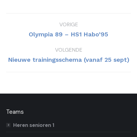
Bericht
VORIGE
navigatie
Vorig
Olympia 89 – HS1 Habo’95
bericht
VOLGENDE
Volgend
Nieuwe trainingsschema (vanaf 25 sept)
bericht
Teams
Heren senioren 1