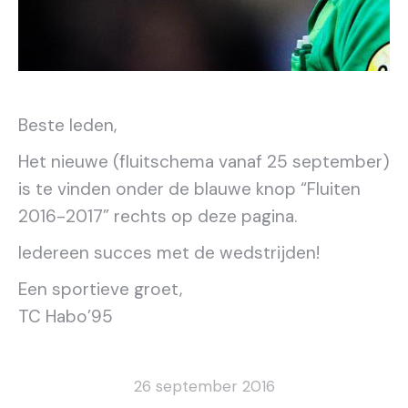
Beste leden,
Het nieuwe (fluitschema vanaf 25 september)
is te vinden onder de blauwe knop “Fluiten
2016-2017” rechts op deze pagina.
Iedereen succes met de wedstrijden!
Een sportieve groet,
TC Habo’95
26 september 2016