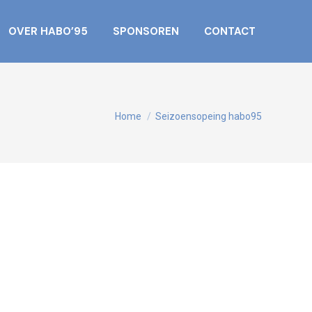
OVER HABO’95
SPONSOREN
CONTACT
Je bent hier:
Home
Seizoensopeing habo95