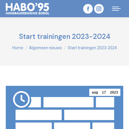
Facebook
Instagram
page
page
opens
opens
Start trainingen 2023-2024
in
in
Je bent hier:
Home
Algemeen nieuws
Start trainingen 2023-2024
new
new
window
window
aug
17
2023