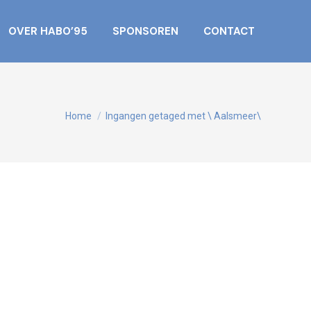
OVER HABO’95
SPONSOREN
CONTACT
Je bent hier:
Home
Ingangen getaged met \ Aalsmeer\