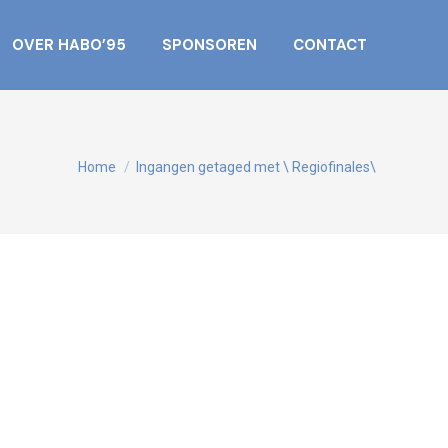
OVER HABO’95
SPONSOREN
CONTACT
Je bent hier:
Home
Ingangen getaged met \ Regiofinales\