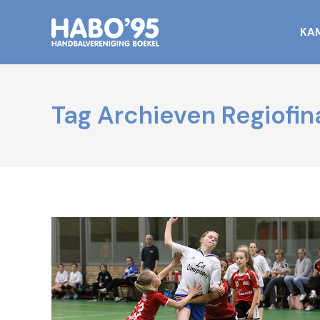
KA
Tag Archieven
Regiofin