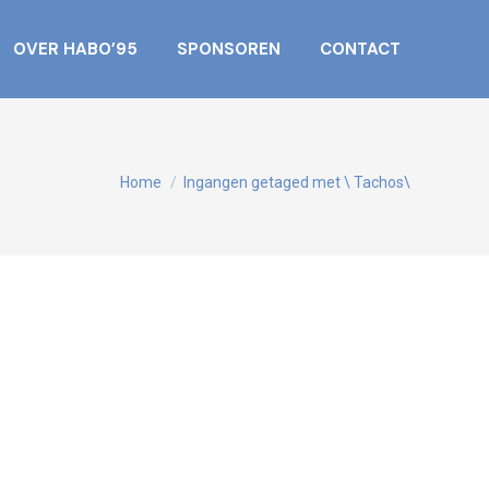
OVER HABO’95
SPONSOREN
CONTACT
Je bent hier:
Home
Ingangen getaged met \ Tachos\