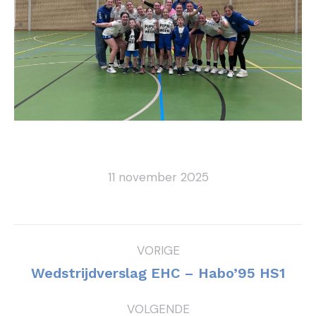
11 november 2025
Bericht
VORIGE
navigatie
Vorig
Wedstrijdverslag EHC – Habo’95 HS1
bericht
VOLGENDE