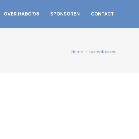
OVER HABO’95
SPONSOREN
CONTACT
Je bent hier:
Home
buitentraining