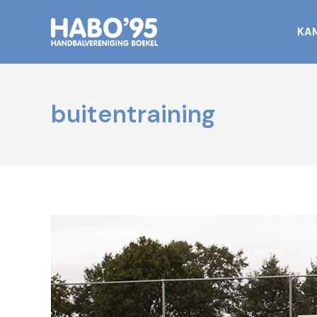
KA
buitentraining