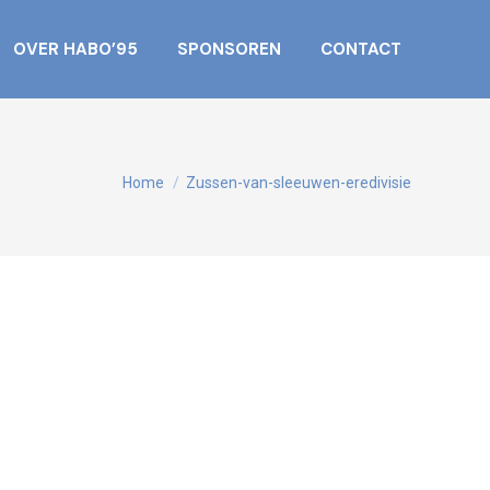
OVER HABO’95
SPONSOREN
CONTACT
Je bent hier:
Home
Zussen-van-sleeuwen-eredivisie