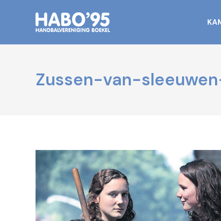
KA
Zussen-van-sleeuwen-