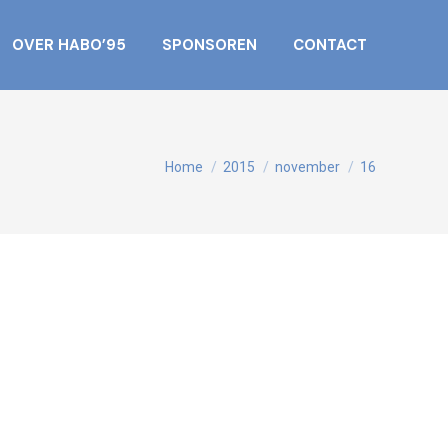
OVER HABO’95
SPONSOREN
CONTACT
Je bent hier:
Home
2015
november
16