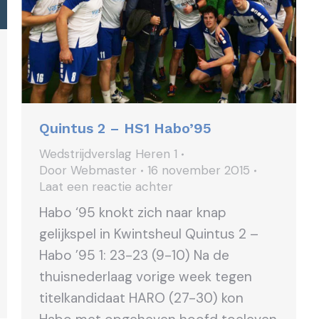
Quintus 2 – HS1 Habo’95
Wedstrijdverslag Heren 1
Door
Webmaster
16 november 2015
Laat een reactie achter
Habo ‘95 knokt zich naar knap
gelijkspel in Kwintsheul Quintus 2 –
Habo ’95 1: 23-23 (9-10) Na de
thuisnederlaag vorige week tegen
titelkandidaat HARO (27-30) kon