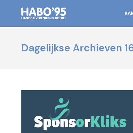
KA
Dagelijkse Archieven
1