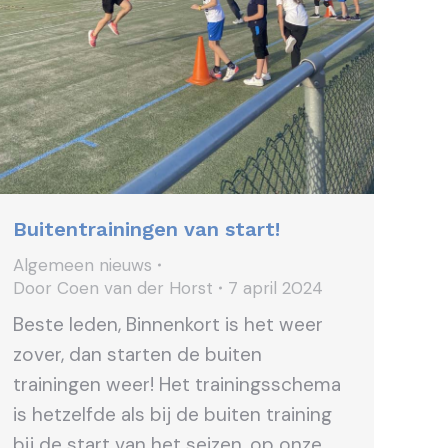
Buitentrainingen van start!
Algemeen nieuws
Door
Coen van der Horst
7 april 2024
Beste leden, Binnenkort is het weer
zover, dan starten de buiten
trainingen weer! Het trainingsschema
is hetzelfde als bij de buiten training
bij de start van het seizen, op onze