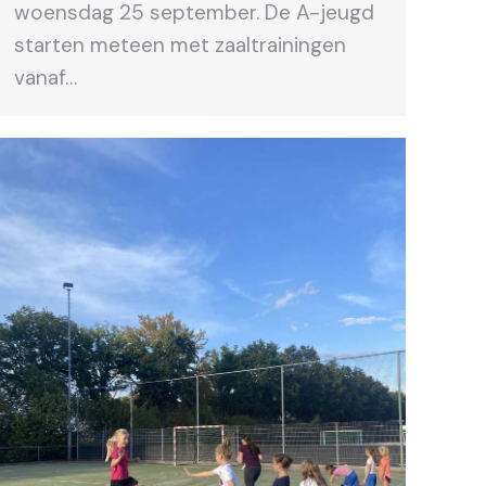
woensdag 25 september. De A-jeugd
starten meteen met zaaltrainingen
vanaf…