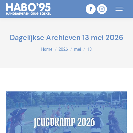
Facebook
Instagram
page
page
opens
opens
Dagelijkse Archieven
13 mei 2026
in
in
Je bent hier:
Home
2026
mei
13
new
new
window
window