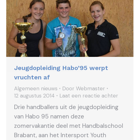
Jeugdopleiding Habo’95 werpt
vruchten af
Algemeen nieuws
Door
Webmaster
12 augustus 2014
Laat een reactie achter
Drie handballers uit de jeugdopleiding
van Habo 95 namen deze
zomervakantie deel met Handbalschool
Brabant, aan het Intersport Youth