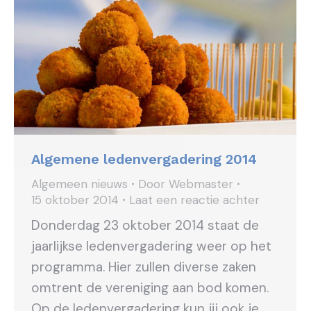
Algemene ledenvergadering 2014
Algemeen nieuws
Door
Webmaster
15 oktober 2014
Laat een reactie achter
Donderdag 23 oktober 2014 staat de
jaarlijkse ledenvergadering weer op het
programma. Hier zullen diverse zaken
omtrent de vereniging aan bod komen.
Op de ledenvergadering kun jij ook je