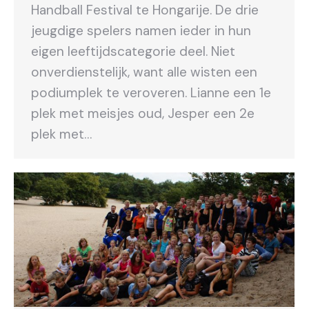
Handball Festival te Hongarije. De drie
jeugdige spelers namen ieder in hun
eigen leeftijdscategorie deel. Niet
onverdienstelijk, want alle wisten een
podiumplek te veroveren. Lianne een 1e
plek met meisjes oud, Jesper een 2e
plek met…