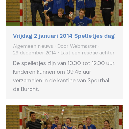
Vrijdag 2 januari 2014 Spelletjes dag
Algemeen nieuws
Door
Webmaster
29 december 2014
Laat een reactie achter
De spelletjes zijn van 10.00 tot 12.00 uur.
Kinderen kunnen om 09,45 uur
verzamelen in de kantine van Sporthal
de Burcht.