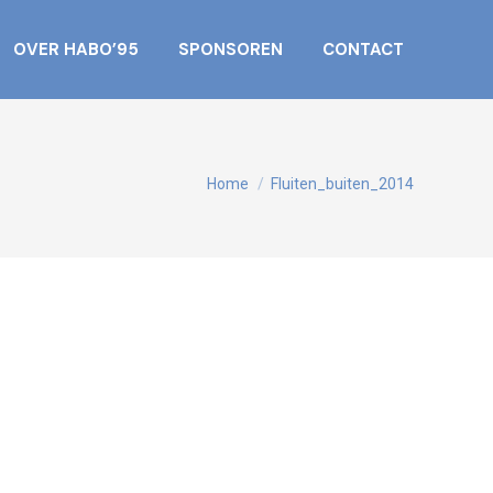
OVER HABO’95
SPONSOREN
CONTACT
Je bent hier:
Home
Fluiten_buiten_2014