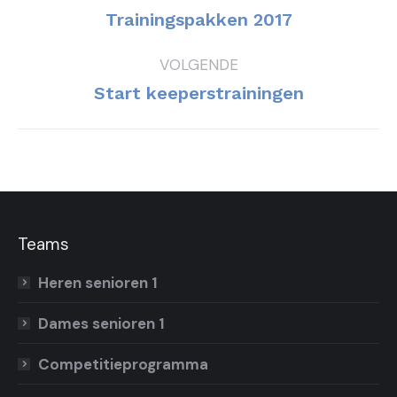
navigatie
Vorig
Trainingspakken 2017
bericht
VOLGENDE
Volgend
Start keeperstrainingen
bericht
Teams
Heren senioren 1
Dames senioren 1
Competitieprogramma