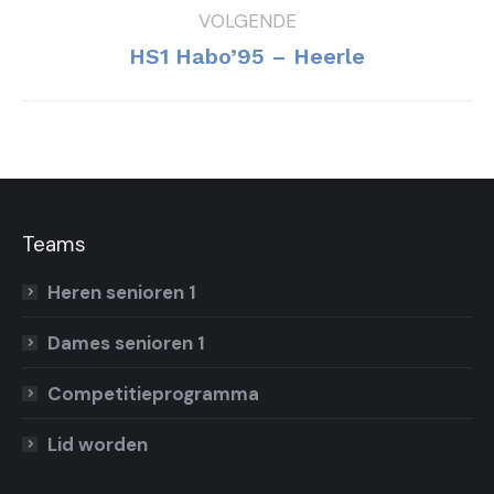
VOLGENDE
Volgend
HS1 Habo’95 – Heerle
bericht
Teams
Heren senioren 1
Dames senioren 1
Competitieprogramma
Lid worden