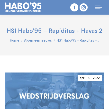
Facebook
Instagram
page
page
opens
opens
HS1 Habo’95 – Rapiditas + Havas 2
in
in
Je bent hier:
Home
Algemeen nieuws
HS1 Habo’95 – Rapiditas +…
new
new
window
window
apr
5
2022