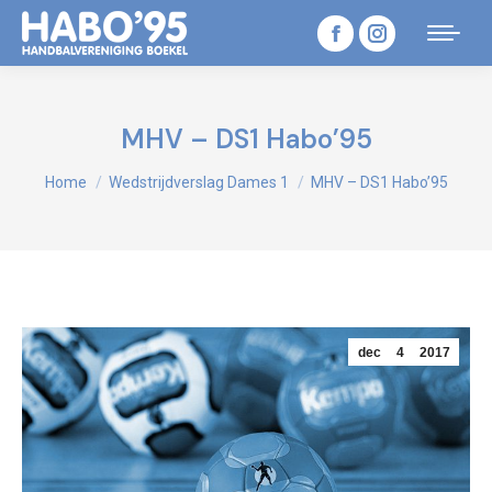
Facebook
Instagram
page
page
opens
opens
MHV – DS1 Habo’95
in
in
Je bent hier:
Home
Wedstrijdverslag Dames 1
MHV – DS1 Habo’95
new
new
window
window
dec
4
2017