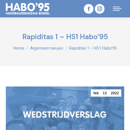
Facebook
Instagram
page
page
opens
opens
Rapiditas 1 – HS1 Habo’95
in
in
Je bent hier:
Home
Algemeen nieuws
Rapiditas 1 – HS1 Habo’95
new
new
window
window
feb
13
2022