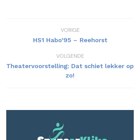
Bericht
VORIGE
navigatie
Vorig
HS1 Habo’95 – Reehorst
bericht
VOLGENDE
Theatervoorstelling: Dat schiet lekker op
Volgend
zo!
bericht