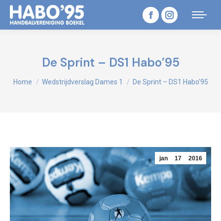
Facebook
Instagram
page
page
opens
opens
De Sprint – DS1 Habo’95
in
in
Je bent hier:
Home
Wedstrijdverslag Dames 1
De Sprint – DS1 Habo’95
new
new
window
window
jan
17
2016