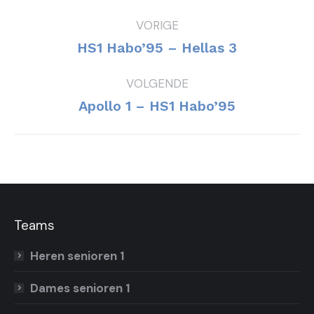
Bericht
VORIGE
navigatie
Vorig
HS1 Habo’95 – Hellas 3
bericht
VOLGENDE
Volgend
Apollo 1 – HS1 Habo’95
bericht
Teams
Heren senioren 1
Dames senioren 1