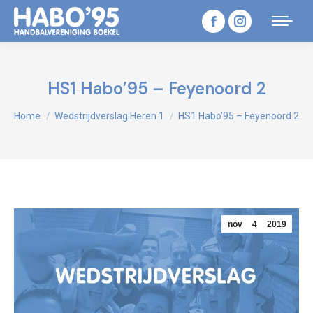
Facebook
Instagram
page
page
opens
opens
HS1 Habo’95 – Feyenoord 2
in
in
Je bent hier:
Home
Wedstrijdverslag Heren 1
HS1 Habo’95 – Feyenoord 2
new
new
window
window
nov
4
2019