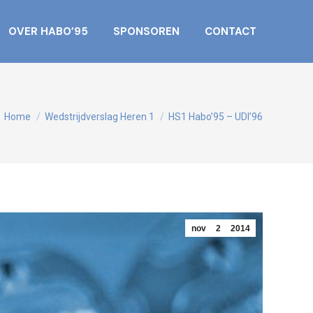
OVER HABO’95
SPONSOREN
CONTACT
Je bent hier:
Home
Wedstrijdverslag Heren 1
HS1 Habo’95 – UDI’96
nov
2
2014