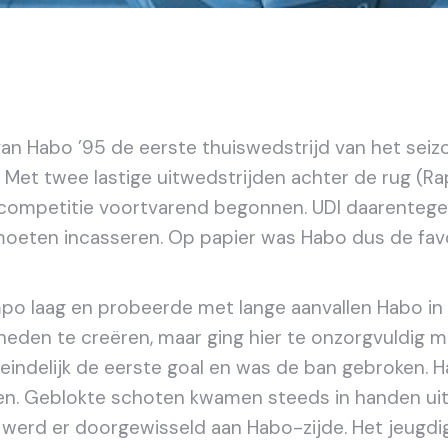
an Habo ’95 de eerste thuiswedstrijd van het sei
et twee lastige uitwedstrijden achter de rug (Rapid
competitie voortvarend begonnen. UDI daarentegen
moeten incasseren. Op papier was Habo dus de fav
po laag en probeerde met lange aanvallen Habo in 
heden te creëren, maar ging hier te onzorgvuldi
 eindelijk de eerste goal en was de ban gebroken. Ha
gen. Geblokte schoten kwamen steeds in handen uit
er werd er doorgewisseld aan Habo-zijde. Het jeug