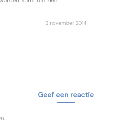
worden. Komt dat zien!
2 november 2014
Volgend
bericht
Geef een reactie
n.