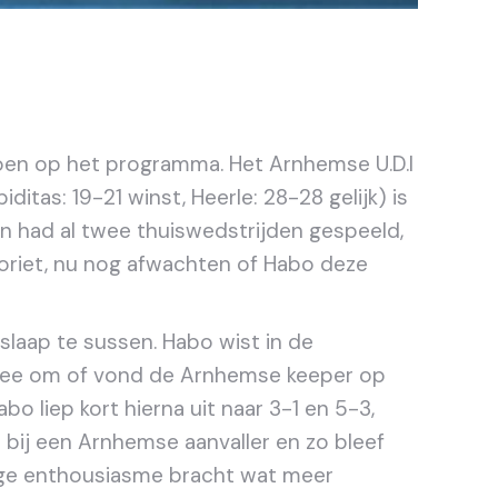
zoen op het programma. Het Arnhemse U.D.I
itas: 19-21 winst, Heerle: 28-28 gelijk) is
 had al twee thuiswedstrijden gespeeld,
oriet, nu nog afwachten of Habo deze
slaap te sussen. Habo wist in de
g mee om of vond de Arnhemse keeper op
bo liep kort hierna uit naar 3-1 en 5-3,
 bij een Arnhemse aanvaller en zo bleef
dige enthousiasme bracht wat meer