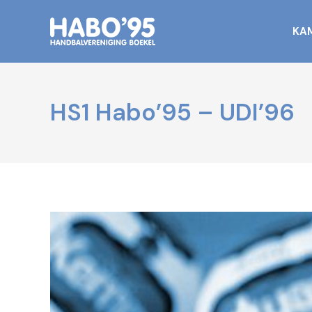
KA
HS1 Habo’95 – UDI’96