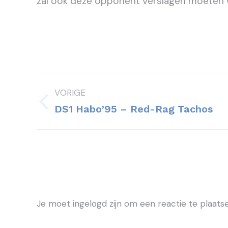
zal ook deze opponent verslagen moeten 
Bericht
VORIGE
navigatie
Vorig
DS1 Habo’95 – Red-Rag Tachos
bericht
Je moet ingelogd zijn om een reactie te plaatse