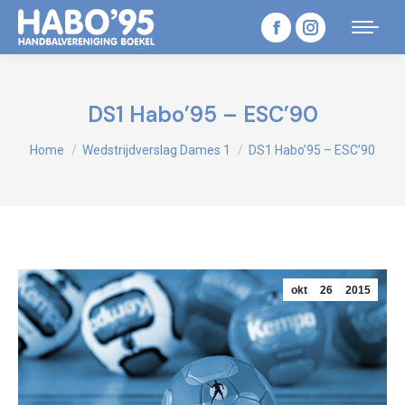
Facebook
Instagram
page
page
opens
opens
DS1 Habo’95 – ESC’90
in
in
Je bent hier:
Home
Wedstrijdverslag Dames 1
DS1 Habo’95 – ESC’90
new
new
window
window
okt
26
2015