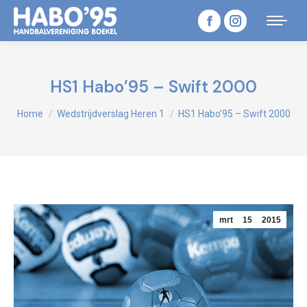
Facebook
Instagram
page
page
opens
opens
HS1 Habo’95 – Swift 2000
in
in
Je bent hier:
Home
Wedstrijdverslag Heren 1
HS1 Habo’95 – Swift 2000
new
new
window
window
mrt
15
2015